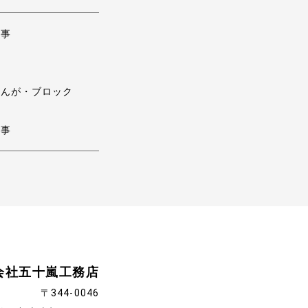
工事
・れんが・ブロック
工事
会社五十嵐工務店
〒344-0046